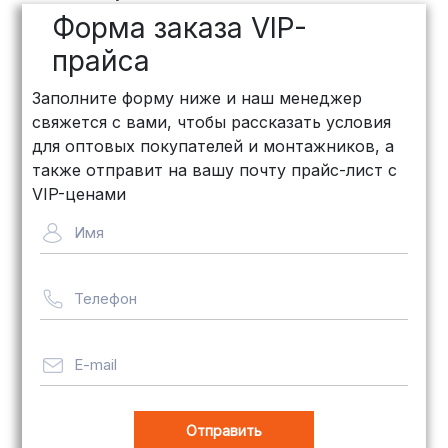
дней, стоимость рассчитывается
Форма заказа VIP-
индивидуально (минимум
500
рублей
)
прайса
КИТ: Отличный выбор для
Заполните форму ниже и наш менеджер
объемных заказов. Сроки — от 3
свяжется с вами, чтобы рассказать условия
дней, стоимость — от
500 рублей
для оптовых покупателей и монтажников, а
Байкал Сервис: Идеально подходит
также отправит на вашу почту прайс-лист с
для крупногабаритных товаров.
VIP-ценами
Сроки — от 5 дней, стоимость
Имя
рассчитывается индивидуально
Телефон
Важно! Мы заботимся о том, чтобы
ваши товары доставлялись в
целости и сохранности, независимо
E-mail
от их размера.