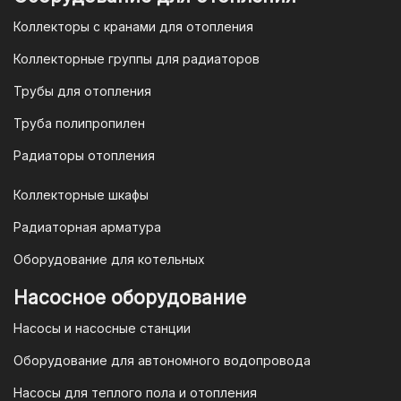
организаций и ИП необходимо
Коллекторы с кранами для отопления
связаться с оптовым отделом
продаж по номеру
8-800-777-19-57
Коллекторные группы для радиаторов
или отправить запрос на
Трубы для отопления
электронную почту
vodonos-
opt@mail.ru
Труба полипропилен
Радиаторы отопления
Коллекторные шкафы
Гарантия и условия гарантии
Радиаторная арматура
При покупке товара в интернет-
Оборудование для котельных
магазине "TIM-com Россия" Вы можете
быть уверены в том, что мы действуем
Насосное оборудование
в рамках действующего
Насосы и насосные станции
Законодательства Российской
Федерации и Ваши права, как
Оборудование для автономного водопровода
потребителя полностью защищены.
Насосы для теплого пола и отопления