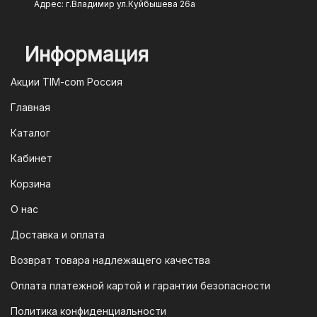
введите данные карты при
Адрес: г.Владимир ул.Куйбышева 26а
оформлении заказа, и ваш платеж
будет обработан моментально.
Информация
2. Оплата через систему быстрых
платежей (СПБ)
Акции TIM-com Россия
Мы следим за современными
Главная
технологиями, поэтому предлагаем
Каталог
вам возможность оплатить заказ через
систему быстрых платежей (СПБ).
Кабинет
После оформления заказа вам будет
Корзина
предоставлен QR-код. Просто
отсканируйте его в мобильном
О нас
приложении вашего банка — и оплата
Доставка и оплата
будет завершена. Этот способ
Возврат товара надлежащего качества
доступен для большинства российских
банков.
Оплата платежной картой и гарантии безопасности
3. Оплата по QR-коду
Политика конфиденциальности