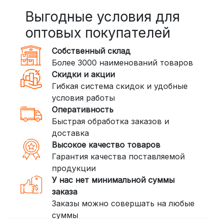
BoxBerry: Заказы доставляются до
пунктов выдачи или курьером.
Выгодные условия для
Сроки — от 2 дней, стоимость — от
оптовых покупателей
350 рублей
Собственный склад
DPD: Международная служба
Более 3000 наименований товаров
доставки, которая работает и
Скидки и акции
внутри России. Сроки — от 2 дней,
Гибкая система скидок и удобные
стоимость — от
400 рублей
условия работы
Оперативность
3. Доставка крупногабаритных грузов
Быстрая обработка заказов и
(ПЭК, КИТ, Байкал Сервис)
доставка
Если ваш заказ включает большие или
Высокое качество товаров
тяжелые товары, мы рекомендуем
Гарантия качества поставляемой
воспользоваться услугами компаний,
продукции
специализирующихся на доставке
У нас нет минимальной суммы
грузов:
заказа
Заказы можно совершать на любые
ПЭК: Сроки доставки — от 3 до 10
суммы