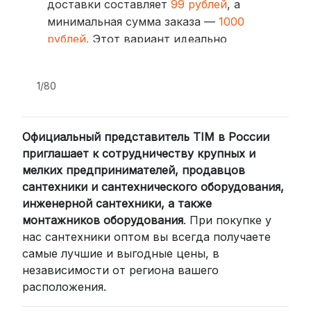
доставки составляет
99 рублей
, а
минимальная сумма заказа —
1000
рублей
. Этот вариант идеально
подходит для тех, кто ценит скорость
и удобство.
1/80
2. Доставка через транспортные
компании (СДЭК, BoxBerry, DPD)
Официальный представитель TIM в России
Для клиентов из других регионов
приглашает к сотрудничеству крупных и
России мы сотрудничаем с
мелких предпринимателей, продавцов
проверенными транспортными
сантехники и сантехнического оборудования,
компаниями:
инженерной сантехники, а также
СДЭК: Выбирайте доставку до
монтажников оборудования
. При покупке у
нас сантехники оптом вы всегда получаете
пункта выдачи (от 2 дней) или
самые лучшие и выгодные цены, в
курьером до двери (от 3 дней).
независимости от региона вашего
Стоимость начинается от
300
расположения.
рублей